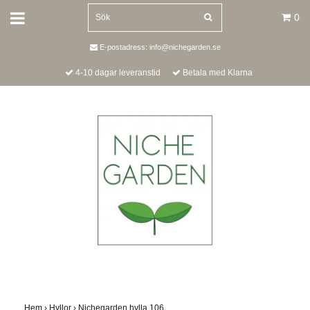
0
E-postadress:
info@nichegarden.se
4-10 dagar leveranstid
Betala med Klarna
Hem
›
Hyllor
›
Nichegarden hylla 106